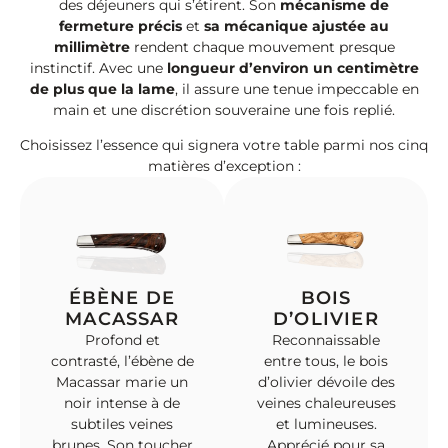
des déjeuners qui s’étirent. Son
mécanisme de
fermeture précis
et
sa mécanique ajustée au
millimètre
rendent chaque mouvement presque
instinctif. Avec une
longueur d’environ un centimètre
de plus que la lame
, il assure une tenue impeccable en
main et une discrétion souveraine une fois replié.
Choisissez l’essence qui signera votre table parmi nos cinq
matières d’exception :
ÉBÈNE DE
BOIS
MACASSAR
D’OLIVIER
Profond et
Reconnaissable
contrasté, l’ébène de
entre tous, le bois
Macassar marie un
d’olivier dévoile des
noir intense à de
veines chaleureuses
subtiles veines
et lumineuses.
brunes. Son toucher
Apprécié pour sa