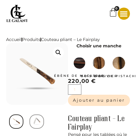
0
Vous avez
choisi
Accueil
Produits
Couteau pliant – Le Fairplay
Choisir une manche
ÉBÈNE DE MACASSAR
BOIS D'OLIVIER
BOIS DE PISTACH
220,00
€
Ajouter au panier
Couteau pliant – Le
Fairplay
Pensé pour les tablées où le