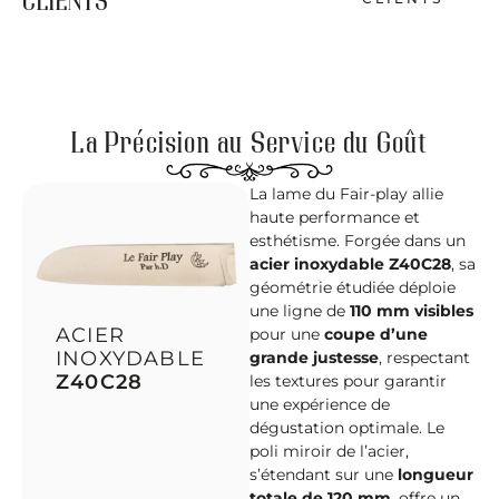
CLIENTS
La Précision au Service du Goût
​La lame du Fair-play allie
haute performance et
esthétisme. Forgée dans un
acier inoxydable Z40C28
, sa
géométrie étudiée déploie
une ligne de
110 mm visibles
ACIER
pour une
coupe d’une
INOXYDABLE
grande justesse
, respectant
Z40C28
les textures pour garantir
une expérience de
dégustation optimale. Le
poli miroir de l’acier,
s’étendant sur une
longueur
totale de 120 mm
, offre un