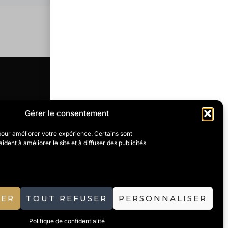
Gérer le consentement
pour améliorer votre expérience. Certains sont
ident à améliorer le site et à diffuser des publicités
-1 du Code de la sécurité
ause de non-responsabilité.
les
Politique d’expédition
TER
TOUT REFUSER
PERSONNALISER
Politique de confidentialité