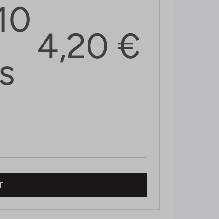
 10
4,20
€
is
T