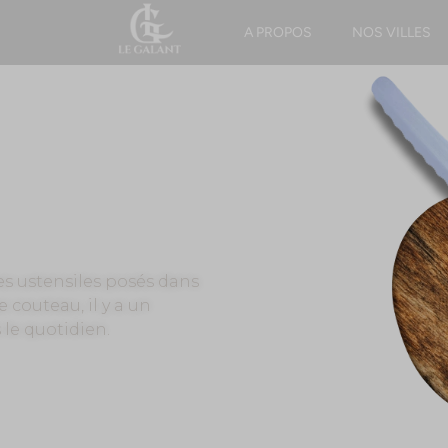
A PROPOS
NOS VILLES
es ustensiles posés dans
 couteau, il y a un
 le quotidien.