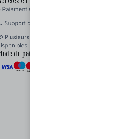
Achetez en toute confiance
🔒 Paiement sécurisé (SSL)
📞 Support disponible 24h/24 et 7j/7
💳 Plusieurs options de paiement
disponibles
Mode de paiement