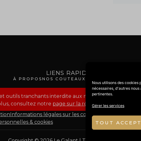
LIENS RAPIDES
À PROPOS
NOS COUTEAUX
BLOG
CONTACT
Nous utilisons des cookies 
nécessaires, d'autres nous a
pertinentes.
 outils tranchants interdite aux mineurs — art. R.313-16
plus, consultez notre
page sur la réglementation et la cl
Gérer les services
ation
Informations légales sur les couteaux
Mentions léga
rsonnelles & cookies
TOUT ACCEP
Copyright
© 2026 Le Galant | Tous droits réservés.