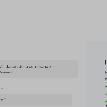
Validation de la commande
N
Paiement
b
m
*