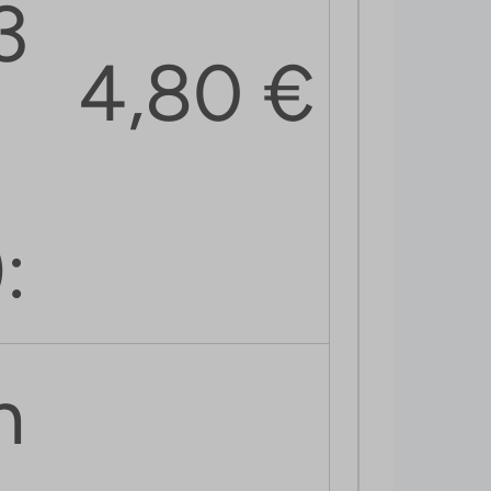
3
4,80
€
:
n