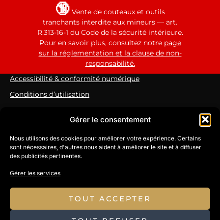
🔞
Vente de couteaux et outils
tranchants interdite aux mineurs — art.
R.313-16-1 du Code de la sécurité intérieure.
Pour en savoir plus, consultez notre
page
sur la réglementation et la clause de non-
responsabilité.
Accessibilité & conformité numérique
Conditions d’utilisation
Informations légales sur les couteaux
Gérer le consentement
Mentions légales
Nous utilisons des cookies pour améliorer votre expérience. Certains
Politique d’expédition
sont nécessaires, d'autres nous aident à améliorer le site et à diffuser
des publicités pertinentes.
Politique de remboursement
Protection des données personnelles & cookies
Gérer les services
TOUT ACCEPTER
Copyright
© 2026 Le Galant | Tous droits réservés.