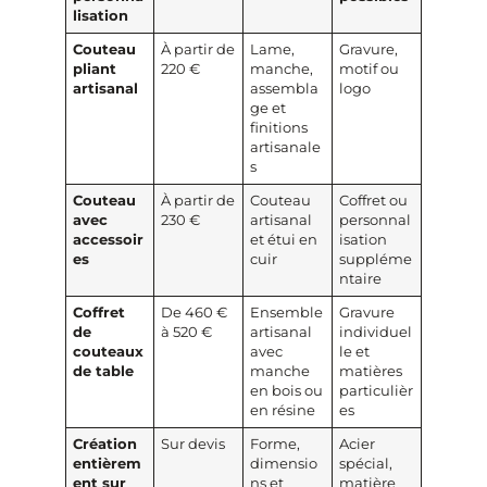
lisation
Couteau
À partir de
Lame,
Gravure,
pliant
220 €
manche,
motif ou
artisanal
assembla
logo
ge et
finitions
artisanale
s
Couteau
À partir de
Couteau
Coffret ou
avec
230 €
artisanal
personnal
accessoir
et étui en
isation
es
cuir
suppléme
ntaire
Coffret
De 460 €
Ensemble
Gravure
de
à 520 €
artisanal
individuel
couteaux
avec
le et
de table
manche
matières
en bois ou
particulièr
en résine
es
Création
Sur devis
Forme,
Acier
entièrem
dimensio
spécial,
ent sur
ns et
matière